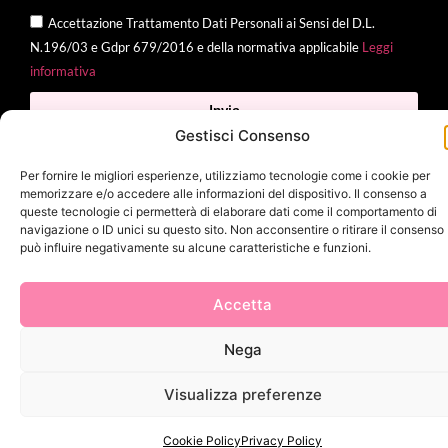
Accettazione Trattamento Dati Personali ai Sensi del D.L.
N.196/03 e Gdpr 679/2016 e della normativa applicabile
Leggi
informativa
Invia
Gestisci Consenso
Per fornire le migliori esperienze, utilizziamo tecnologie come i cookie per
memorizzare e/o accedere alle informazioni del dispositivo. Il consenso a
2025 Delì |
Privacy Policy
|
Cookie Policy
| Made with
by
Jenny
queste tecnologie ci permetterà di elaborare dati come il comportamento di
navigazione o ID unici su questo sito. Non acconsentire o ritirare il consenso
Mina
può influire negativamente su alcune caratteristiche e funzioni.
Accetta
Nega
Visualizza preferenze
Cookie Policy
Privacy Policy