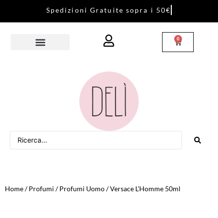
S
p
e
d
i
z
i
o
n
i
G
r
a
t
u
i
t
e
s
o
p
r
a
i
5
0
€
0
Home
/
Profumi
/
Profumi Uomo
/ Versace L’Homme 50ml