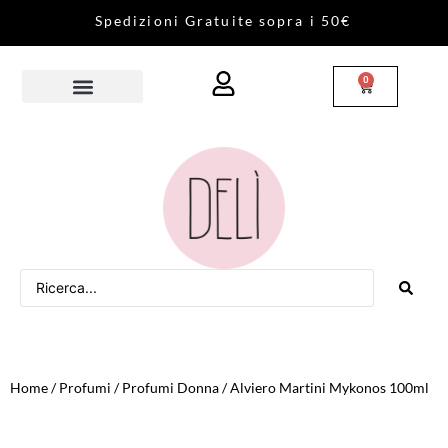
S
p
e
d
i
z
i
o
n
i
G
r
a
t
u
i
t
e
s
o
p
r
a
i
5
0
€
0
Home
/
Profumi
/
Profumi Donna
/ Alviero Martini Mykonos 100ml