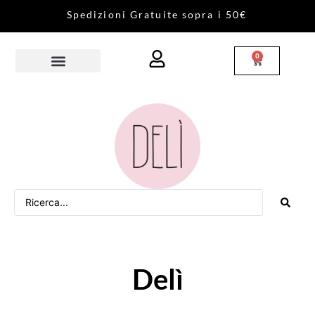
S
p
e
d
i
z
i
o
n
i
G
r
a
t
u
i
t
e
s
o
p
r
a
i
5
0
€
0
Delì