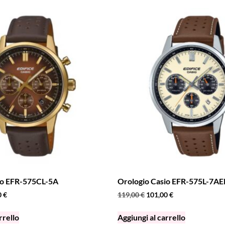
io EFR-575CL-5A
Orologio Casio EFR-575L-7AE
0
€
119,00
€
101,00
€
rrello
Aggiungi al carrello