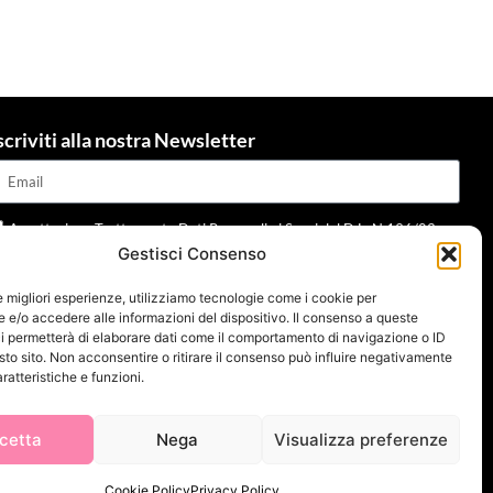
scriviti alla nostra Newsletter
Accettazione Trattamento Dati Personali ai Sensi del D.L. N.196/03 e
Gestisci Consenso
dpr 679/2016 e della normativa applicabile
Leggi informativa
le migliori esperienze, utilizziamo tecnologie come i cookie per
Invia
e/o accedere alle informazioni del dispositivo. Il consenso a queste
i permetterà di elaborare dati come il comportamento di navigazione o ID
sto sito. Non acconsentire o ritirare il consenso può influire negativamente
ratteristiche e funzioni.
cetta
Nega
Visualizza preferenze
Cookie Policy
Privacy Policy