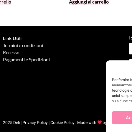
rrello
Aggiungi al carrello
I
Link Utili
Termini e condizioni
Recesso
Pagamenti e Spedizioni
G
Per fornire 
memorizzare 
tecnologie c
unici su que
su alcune ca
Ac
2025 Delì |
Privacy Policy
|
Cookie Policy
| Made with
by
Jenny Mina