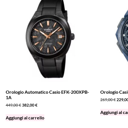
Orologio Automatico Casio EFK-200XPB-
Orologio Ca
1A
269,00
€
229,0
449,00
€
382,00
€
Aggiungi al ca
Aggiungi al carrello