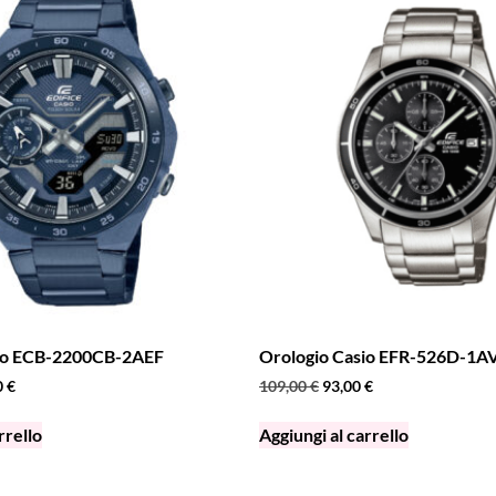
sio ECB-2200CB-2AEF
Orologio Casio EFR-526D-1
0
€
109,00
€
93,00
€
rrello
Aggiungi al carrello