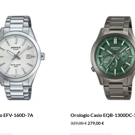
io EFV-160D-7A
Orologio Casio EQB-1300DC-
329,00
€
279,00
€