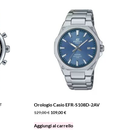
F
Orologio Casio EFR-S108D-2AV
129,00
€
109,00
€
Aggiungi al carrello