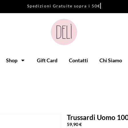
S
p
e
d
i
z
i
o
n
i
G
r
a
t
u
i
t
e
s
o
p
r
a
i
5
0
€
Shop
Gift Card
Contatti
Chi Siamo
Trussardi Uomo 10
59,90
€