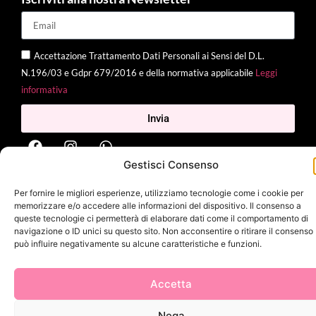
Accettazione Trattamento Dati Personali ai Sensi del D.L.
N.196/03 e Gdpr 679/2016 e della normativa applicabile
Leggi
informativa
Invia
Gestisci Consenso
2025 Delì |
Privacy Policy
|
Cookie Policy
| Made with
by
Jenny
Per fornire le migliori esperienze, utilizziamo tecnologie come i cookie per
Mina
memorizzare e/o accedere alle informazioni del dispositivo. Il consenso a
queste tecnologie ci permetterà di elaborare dati come il comportamento di
navigazione o ID unici su questo sito. Non acconsentire o ritirare il consenso
può influire negativamente su alcune caratteristiche e funzioni.
Accetta
Nega