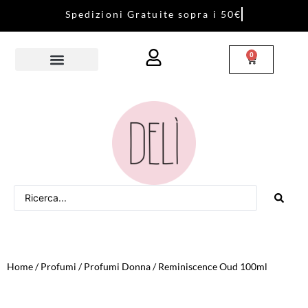
S
p
e
d
i
z
i
o
n
i
G
r
a
t
u
i
t
e
s
o
p
r
a
i
5
0
€
0
Home
/
Profumi
/
Profumi Donna
/ Reminiscence Oud 100ml