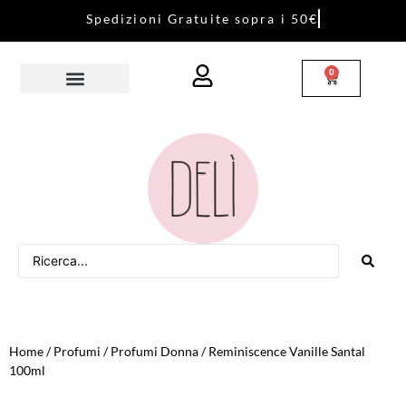
S
p
e
d
i
z
i
o
n
i
G
r
a
t
u
i
t
e
s
o
p
r
a
i
5
0
€
0
Home
/
Profumi
/
Profumi Donna
/ Reminiscence Vanille Santal
100ml