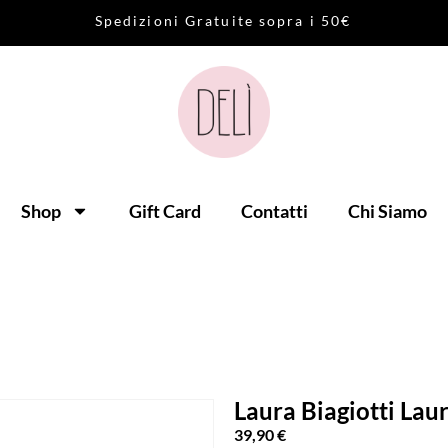
S
p
e
d
i
z
i
o
n
i
G
r
a
t
u
i
t
e
s
o
p
r
a
i
5
0
€
Shop
Gift Card
Contatti
Chi Siamo
Laura Biagiotti Lau
39,90
€