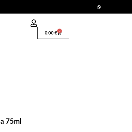
0
0,00
€
ra 75ml