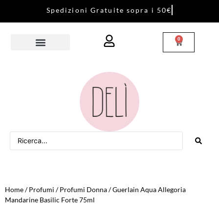
S
p
e
d
i
z
i
o
n
i
G
r
a
t
u
i
t
e
s
o
p
r
a
i
5
0
€
0
Home
/
Profumi
/
Profumi Donna
/ Guerlain Aqua Allegoria
Mandarine Basilic Forte 75ml