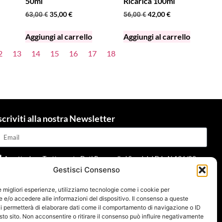
50ml
Ricarica 100ml
35,00
€
42,00
€
63,00
€
56,00
€
Aggiungi al carrello
Aggiungi al carrello
2
13
14
15
16
17
18
scriviti alla nostra Newsletter
Accettazione Trattamento Dati Personali ai Sensi del D.L. N.196/03 e
Gestisci Consenso
dpr 679/2016 e della normativa applicabile
Leggi informativa
le migliori esperienze, utilizziamo tecnologie come i cookie per
Invia
e/o accedere alle informazioni del dispositivo. Il consenso a queste
i permetterà di elaborare dati come il comportamento di navigazione o ID
sto sito. Non acconsentire o ritirare il consenso può influire negativamente