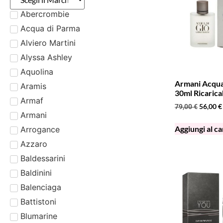
Abercrombie
Acqua di Parma
Alviero Martini
Alyssa Ashley
Aquolina
Armani Acqua
Aramis
30ml Ricarica
Armaf
56,00
€
79,00
€
Armani
Aggiungi al ca
Arrogance
Azzaro
Baldessarini
Baldinini
Balenciaga
Battistoni
Blumarine