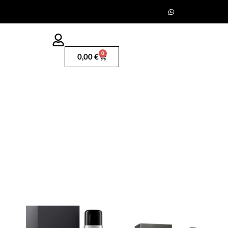
0
0,00
€