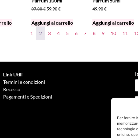
Parfum 100ml
Parfum 50ml
59,90
€
49,90
€
97,00
€
rrello
Aggiungi al carrello
Aggiungi al carrello
1
2
3
4
5
6
7
8
9
10
11
1
I
Link Utili
Termini e condizioni
Recesso
Pagamenti e Spedizioni
G
Per fornire 
memorizzare 
tecnologie c
unici su que