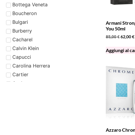
Bottega Veneta
Boucheron
Bulgari
Armani Stron
You 50ml
Burberry
62,00
€
85,00
€
Cacharel
Calvin Klein
Aggiungi al ca
Capucci
Carolina Herrera
Cartier
Casio
Cerruti
Chloé
Chopard
Clinique
Coach
Azzaro Chro