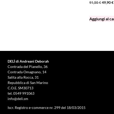
Collistar
49,90
€
91,50
€
Coveri
Creed
Aggiungi al ca
Davidoff
Delì
Diesel
Dior
DKNY
Dolce&Gabbana
DELÌ di Andreani Deborah
Contrada del Pianello, 36
Dsquared
Contrada Omagnano, 14
Edifice
Salita alla Rocca, 31
Elie Saab
Repubblica di San Marino
C.O.E. SM30713
Elizabeth Arden
tel.
0549 991063
Ermanno Scervino
info@deli.sm
Estée Lauder
Iscr. Registro e-commerce nr. 299 del 18/03/2015
Fendi