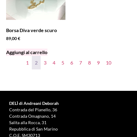
Borsa Diva verde scuro
89,00
€
Aggiungi al carrello
1
2
3
4
5
6
7
8
9
10
DELÌ di Andreani Deborah
Contrada del Pianello, 36
Contrada Omagnano, 14
Salita alla Rocca, 31
Repubblica di San Marino
C.O.E. SM30713