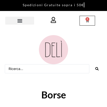
S
p
e
d
i
z
i
o
n
i
G
r
a
t
u
i
t
e
s
o
p
r
a
i
5
0
€
0
Borse