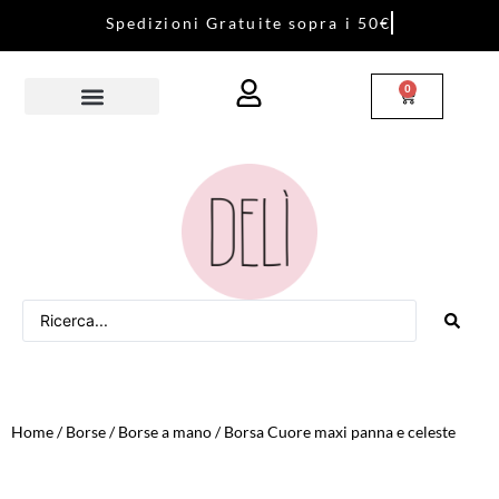
S
p
e
d
i
z
i
o
n
i
G
r
a
t
u
i
t
e
s
o
p
r
a
i
5
0
€
0
Home
/
Borse
/
Borse a mano
/ Borsa Cuore maxi panna e celeste