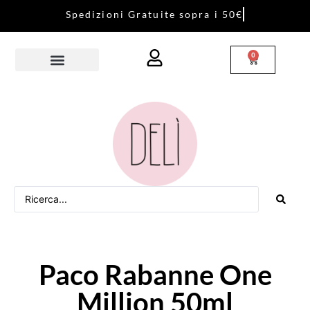
S
p
e
d
i
z
i
o
n
i
G
r
a
t
u
i
t
e
s
o
p
r
a
i
5
0
€
0
Paco Rabanne One
Million 50ml