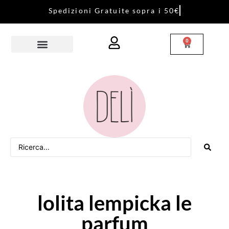
S
p
e
d
i
z
i
o
n
i
G
r
a
t
u
i
t
e
s
o
p
r
a
i
5
0
€
0
lolita lempicka le
parfum