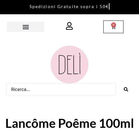
S
p
e
d
i
z
i
o
n
i
G
r
a
t
u
i
t
e
s
o
p
r
a
i
5
0
€
0
Lancôme Poême 100ml