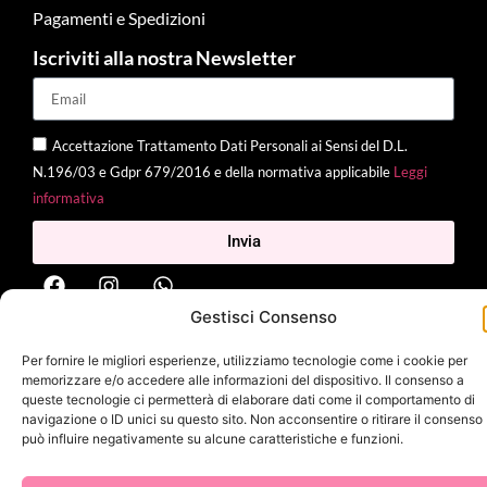
Pagamenti e Spedizioni
Iscriviti alla nostra Newsletter
Accettazione Trattamento Dati Personali ai Sensi del D.L.
N.196/03 e Gdpr 679/2016 e della normativa applicabile
Leggi
informativa
Invia
Gestisci Consenso
2025 Delì |
Privacy Policy
|
Cookie Policy
| Made with
by
Jenny
Per fornire le migliori esperienze, utilizziamo tecnologie come i cookie per
Mina
memorizzare e/o accedere alle informazioni del dispositivo. Il consenso a
queste tecnologie ci permetterà di elaborare dati come il comportamento di
navigazione o ID unici su questo sito. Non acconsentire o ritirare il consenso
può influire negativamente su alcune caratteristiche e funzioni.