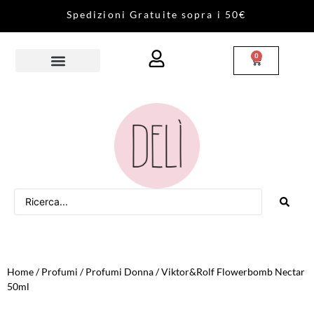
S
p
e
d
i
z
i
o
n
i
G
r
a
t
u
i
t
e
s
o
p
r
a
i
5
0
€
0
Home
/
Profumi
/
Profumi Donna
/ Viktor&Rolf Flowerbomb Nectar
50ml