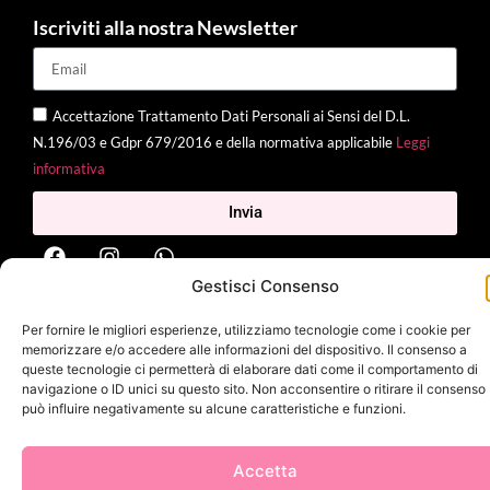
Iscriviti alla nostra Newsletter
Accettazione Trattamento Dati Personali ai Sensi del D.L.
N.196/03 e Gdpr 679/2016 e della normativa applicabile
Leggi
informativa
Invia
Gestisci Consenso
2025 Delì |
Privacy Policy
|
Cookie Policy
| Made with
by
Jenny
Per fornire le migliori esperienze, utilizziamo tecnologie come i cookie per
Mina
memorizzare e/o accedere alle informazioni del dispositivo. Il consenso a
queste tecnologie ci permetterà di elaborare dati come il comportamento di
navigazione o ID unici su questo sito. Non acconsentire o ritirare il consenso
può influire negativamente su alcune caratteristiche e funzioni.
Accetta