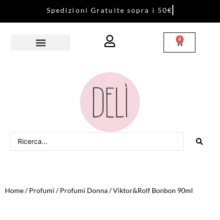
S
p
e
d
i
z
i
o
n
i
G
r
a
t
u
i
t
e
s
o
p
r
a
i
5
0
€
0
Home
/
Profumi
/
Profumi Donna
/ Viktor&Rolf Bonbon 90ml