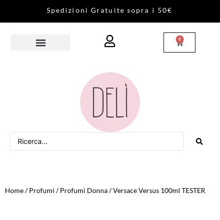
S
p
e
d
i
z
i
o
n
i
G
r
a
t
u
i
t
e
s
o
p
r
a
i
5
0
€
0
Home
/
Profumi
/
Profumi Donna
/ Versace Versus 100ml TESTER