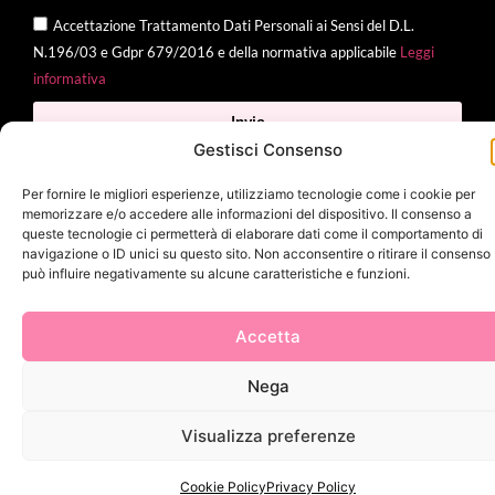
Accettazione Trattamento Dati Personali ai Sensi del D.L.
N.196/03 e Gdpr 679/2016 e della normativa applicabile
Leggi
informativa
Invia
Gestisci Consenso
Per fornire le migliori esperienze, utilizziamo tecnologie come i cookie per
memorizzare e/o accedere alle informazioni del dispositivo. Il consenso a
2025 Delì |
Privacy Policy
|
Cookie Policy
| Made with
by
Jenny
queste tecnologie ci permetterà di elaborare dati come il comportamento di
navigazione o ID unici su questo sito. Non acconsentire o ritirare il consenso
Mina
può influire negativamente su alcune caratteristiche e funzioni.
Accetta
Nega
Visualizza preferenze
Cookie Policy
Privacy Policy