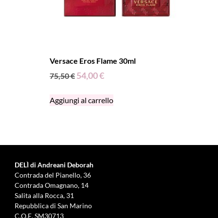
Versace Eros Flame 30ml
54,00
€
75,50
€
Aggiungi al carrello
DELÌ di Andreani Deborah
Contrada del Pianello, 36
Contrada Omagnano, 14
Salita alla Rocca, 31
Repubblica di San Marino
C.O.E. SM30713