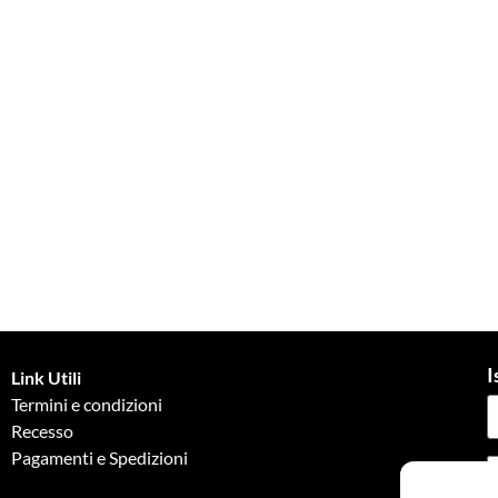
I
Link Utili
Termini e condizioni
Recesso
Pagamenti e Spedizioni
G