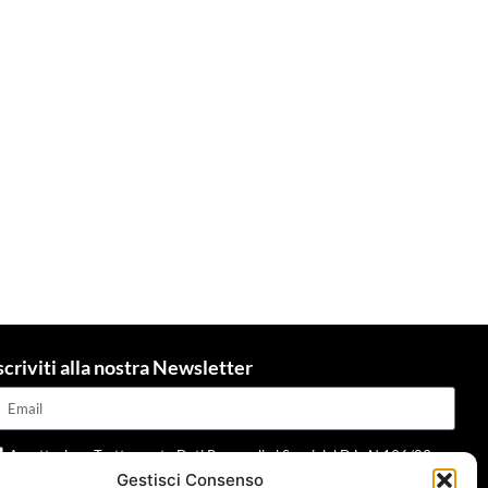
scriviti alla nostra Newsletter
Accettazione Trattamento Dati Personali ai Sensi del D.L. N.196/03 e
Gestisci Consenso
dpr 679/2016 e della normativa applicabile
Leggi informativa