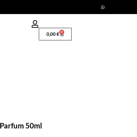
0
0,00
€
 Parfum 50ml