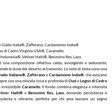
Giallo Italia®, Zafferano, Cardamomo India®
o di Cedro Virginia USA®, Caramello
Indonesia®, Vetiver Haiti®, Benzoino Res. Laos
 una composizione olfattiva calda, avvolgente e seducente,
cende le dune del deserto al tramonto. Le note di testa sono una
allo Italiano®, Zafferano
e
Cardamomo India®
, che evocano
i apre con una miscela ricca e profonda di
Oud
e
Legno di Cedro
 irresistibile
Caramello
. Il fondo combina eleganza e intensità
tiver Haiti®
e
Benzoino Res. Laos
, donando persistenza e
pulenta e vibrante, perfetta per chi ama lasciare un segno