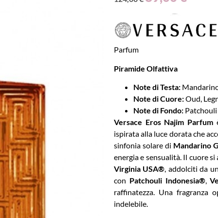
Parfum
Piramide Olfattiva
Note di Testa:
Mandarino 
Note di Cuore:
Oud, Legn
Note di Fondo:
Patchouli 
Versace Eros Najim Parfum
è
ispirata alla luce dorata che ac
sinfonia solare di
Mandarino Gi
energia e sensualità. Il cuore s
Virginia USA®
, addolciti da un
con
Patchouli Indonesia®
,
Ve
raffinatezza. Una fragranza o
indelebile.