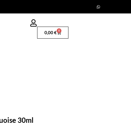
0
0,00
€
uoise 30ml