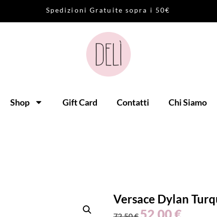
S
p
e
d
i
z
i
o
n
i
G
r
a
t
u
i
t
e
s
o
p
r
a
i
5
0
€
Shop
Gift Card
Contatti
Chi Siamo
Versace Dylan Turq
52,00
€
72,50
€