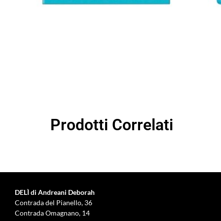
Prodotti Correlati
DELÌ di Andreani Deborah
Contrada del Pianello, 36
Contrada Omagnano, 14