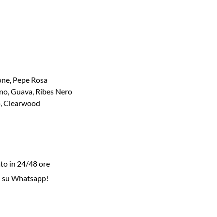
one, Pepe Rosa
ino, Guava, Ribes Nero
o, Clearwood
to in 24/48 ore
i su Whatsapp!