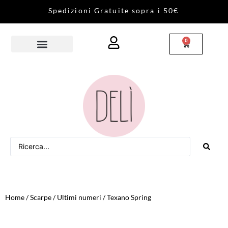
S
p
e
d
i
z
i
o
n
i
G
r
a
t
u
i
t
e
s
o
p
r
a
i
5
0
€
0
Home
/
Scarpe
/
Ultimi numeri
/ Texano Spring