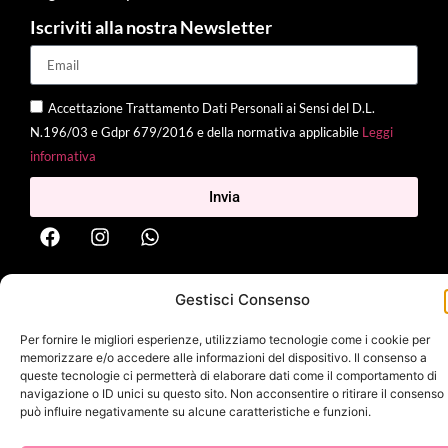
Iscriviti alla nostra Newsletter
Accettazione Trattamento Dati Personali ai Sensi del D.L.
N.196/03 e Gdpr 679/2016 e della normativa applicabile
Leggi
informativa
Invia
2025 Delì |
Privacy Policy
|
Cookie Policy
| Made with
by
Jenny
Gestisci Consenso
Mina
Per fornire le migliori esperienze, utilizziamo tecnologie come i cookie per
memorizzare e/o accedere alle informazioni del dispositivo. Il consenso a
queste tecnologie ci permetterà di elaborare dati come il comportamento di
navigazione o ID unici su questo sito. Non acconsentire o ritirare il consenso
può influire negativamente su alcune caratteristiche e funzioni.