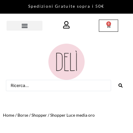
S
p
e
d
i
z
i
o
n
i
G
r
a
t
u
i
t
e
s
o
p
r
a
i
5
0
€
0
Home
/
Borse
/
Shopper
/ Shopper Luce media oro