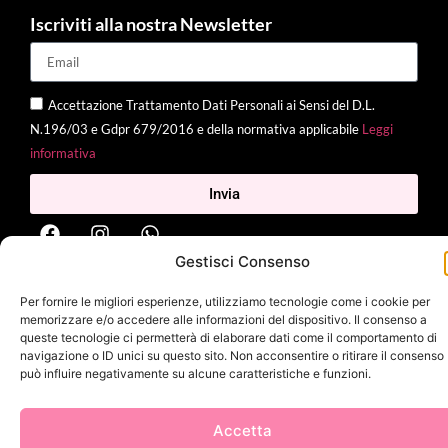
Iscriviti alla nostra Newsletter
Accettazione Trattamento Dati Personali ai Sensi del D.L.
N.196/03 e Gdpr 679/2016 e della normativa applicabile
Leggi
informativa
Invia
Gestisci Consenso
2025 Delì |
Privacy Policy
|
Cookie Policy
| Made with
by
Jenny
Per fornire le migliori esperienze, utilizziamo tecnologie come i cookie per
Mina
memorizzare e/o accedere alle informazioni del dispositivo. Il consenso a
queste tecnologie ci permetterà di elaborare dati come il comportamento di
navigazione o ID unici su questo sito. Non acconsentire o ritirare il consenso
può influire negativamente su alcune caratteristiche e funzioni.
Accetta