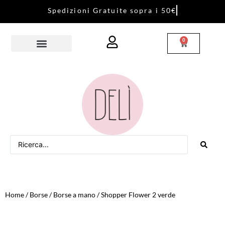
S
p
e
d
i
z
i
o
n
i
G
r
a
t
u
i
t
e
s
o
p
r
a
i
5
0
€
0
Home
/
Borse
/
Borse a mano
/ Shopper Flower 2 verde