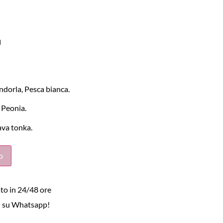
dorla, Pesca bianca.
 Peonia.
ava tonka.
o
to in 24/48 ore
i su Whatsapp!