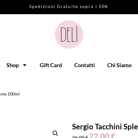
S
p
e
d
i
z
i
o
n
i
G
r
a
t
u
i
t
e
s
o
p
r
a
i
5
0
€
Shop
Gift Card
Contatti
Chi Siamo
emme 100ml
Sergio Tacchini Sp
22,00
€
36,00
€