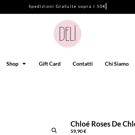
S
p
e
d
i
z
i
o
n
i
G
r
a
t
u
i
t
e
s
o
p
r
a
i
5
0
€
Shop
Gift Card
Contatti
Chi Siamo
Chloé Roses De Chl
59,90
€