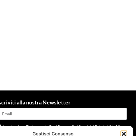
scriviti alla nostra Newsletter
Accettazione Trattamento Dati Personali ai Sensi del D.L. N.196/03 e
Gestisci Consenso
dpr 679/2016 e della normativa applicabile
Leggi informativa