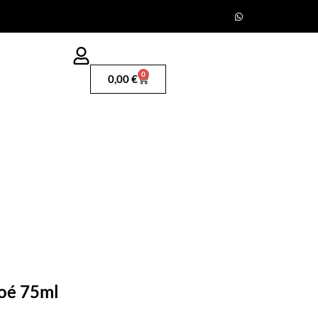
0
0,00
€
oé 75ml