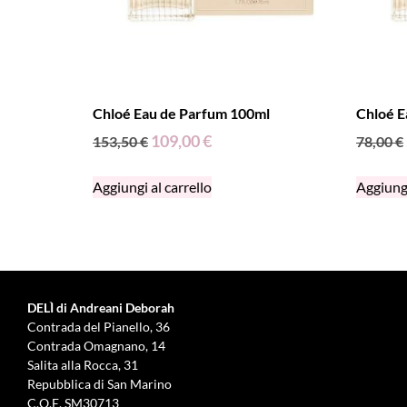
Chloé Eau de Parfum 100ml
Chloé E
109,00
€
153,50
€
78,00
€
Aggiungi al carrello
Aggiungi
DELÌ di Andreani Deborah
Contrada del Pianello, 36
Contrada Omagnano, 14
Salita alla Rocca, 31
Repubblica di San Marino
C.O.E. SM30713