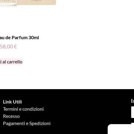
au de Parfum 30ml
58,00
€
 al carrello
I
Link Utili
Termini e condizioni
Recesso
Pagamenti e Spedizioni
G