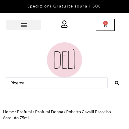
S
p
e
d
i
z
i
o
n
i
G
r
a
t
u
i
t
e
s
o
p
r
a
i
5
0
€
0
Home
/
Profumi
/
Profumi Donna
/ Roberto Cavalli Paradiso
Assoluto 75ml