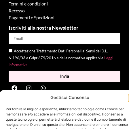
Termini e condizioni
Recesso
Pagamenti e Spedizioni
Iscriviti alla nostra Newsletter
Accettazione Trattamento Dati Personali ai Sensi del D.L.
N.196/03 e Gdpr 679/2016 e della normativa applicabile
Leggi
informativa
Invia
Gestisci Consenso
2025 Delì |
Privacy Policy
|
Cookie Policy
| Made with
by
Jenny
Per fornire le migliori esperienze, utilizziamo tecnologie come i cookie per
Mina
memorizzare e/o accedere alle informazioni del dispositivo. Il consenso a
queste tecnologie ci permetterà di elaborare dati come il comportamento di
navigazione o ID unici su questo sito. Non acconsentire o ritirare il consenso