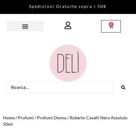
S
p
e
d
i
z
i
o
n
i
G
r
a
t
u
i
t
e
s
o
p
r
a
i
5
0
€
0
Home
/
Profumi
/
Profumi Donna
/ Roberto Cavalli Nero Assoluto
50ml