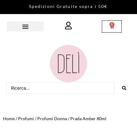
S
p
e
d
i
z
i
o
n
i
G
r
a
t
u
i
t
e
s
o
p
r
a
i
5
0
€
0
Home
/
Profumi
/
Profumi Donna
/ Prada Amber 80ml