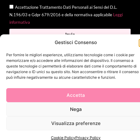
Accettazione Trattamento Dati Personali ai Sensi del D.L.
N.196/03 e Gdpr 679/2016 e della normativa applicabile
Leggi
informativa
Invia
Gestisci Consenso
Per fornire le migliori esperienze, utilizziamo tecnologie come i cookie per
memorizzare e/o accedere alle informazioni del dispositivo. Il consenso a
2025 Delì |
Privacy Policy
|
Cookie Policy
| Made with
by
Jenny
queste tecnologie ci permetterà di elaborare dati come il comportamento di
navigazione o ID unici su questo sito. Non acconsentire o ritirare il consenso
Mina
può influire negativamente su alcune caratteristiche e funzioni.
Accetta
Nega
Visualizza preferenze
Cookie Policy
Privacy Policy