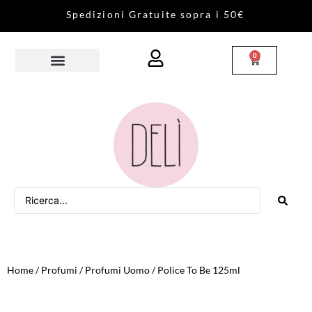
S
p
e
d
i
z
i
o
n
i
G
r
a
t
u
i
t
e
s
o
p
r
a
i
5
0
€
0
Home
/
Profumi
/
Profumi Uomo
/ Police To Be 125ml