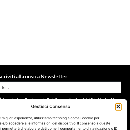
scriviti alla nostra Newsletter
Accettazione Trattamento Dati Personali ai Sensi del D.L. N.196/03 e
Gestisci Consenso
dpr 679/2016 e della normativa applicabile
Leggi informativa
le migliori esperienze, utilizziamo tecnologie come i cookie per
Invia
e/o accedere alle informazioni del dispositivo. Il consenso a queste
i permetterà di elaborare dati come il comportamento di navigazione o ID