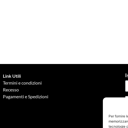
I
Link Utili
Termini e condizioni
Recesso
Pagamenti e Spedizioni
G
Per fornire 
memorizzare 
tecnologie c