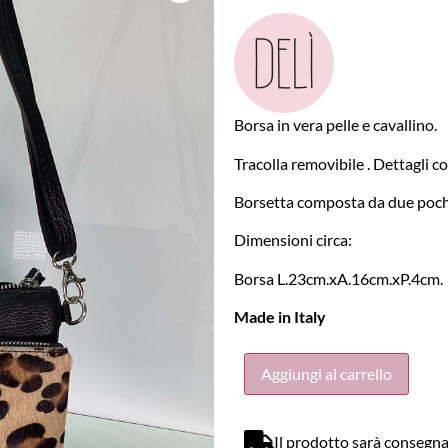
Borsa in vera pelle e cavallino.
Tracolla removibile . Dettagli c
Borsetta composta da due poche
Dimensioni circa:
Borsa L.23cm.xA.16cm.xP.4cm.
Made in Italy
Aggiungi al carrello
Il prodotto sarà consegna