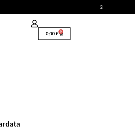
0
0,00
€
ardata