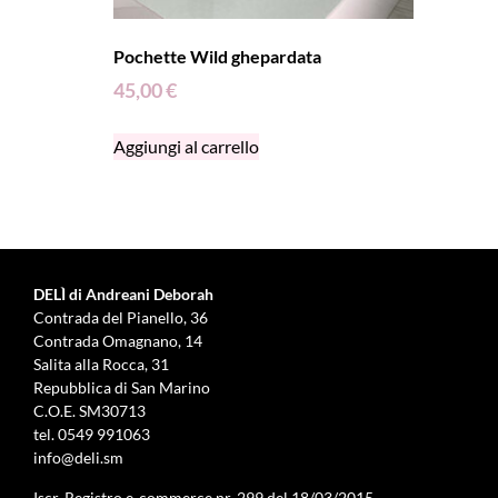
Pochette Wild ghepardata
45,00
€
Aggiungi al carrello
DELÌ di Andreani Deborah
Contrada del Pianello, 36
Contrada Omagnano, 14
Salita alla Rocca, 31
Repubblica di San Marino
C.O.E. SM30713
tel.
0549 991063
info@deli.sm
Iscr. Registro e-commerce nr. 299 del 18/03/2015