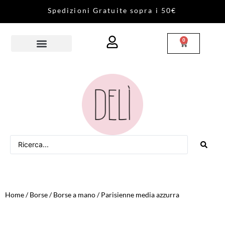
S
p
e
d
i
z
i
o
n
i
G
r
a
t
u
i
t
e
s
o
p
r
a
i
5
0
€
0
Home
/
Borse
/
Borse a mano
/ Parisienne media azzurra