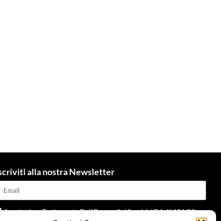
scriviti alla nostra Newsletter
Accettazione Trattamento Dati Personali ai Sensi del D.L. N.196/03 e