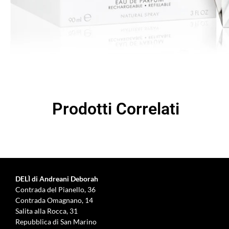
Prodotti Correlati
DELÌ di Andreani Deborah
Contrada del Pianello, 36
Contrada Omagnano, 14
Salita alla Rocca, 31
Repubblica di San Marino