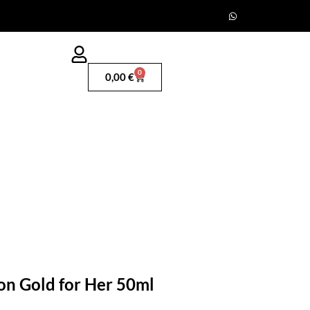
0
0,00
€
on Gold for Her 50ml