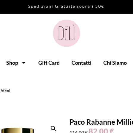
S
p
e
d
i
z
i
o
n
i
G
r
a
t
u
i
t
e
s
o
p
r
a
i
5
0
€
Shop
Gift Card
Contatti
Chi Siamo
r 50ml
Paco Rabanne Milli
82,00
€
114,00
€