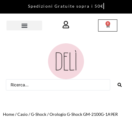
S
p
e
d
i
z
i
o
n
i
G
r
a
t
u
i
t
e
s
o
p
r
a
i
5
0
€
0
Home
/
Casio
/
G-Shock
/ Orologio G-Shock GM-2100G-1A9ER