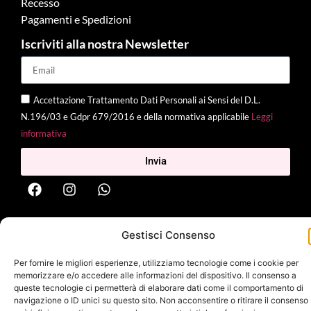
Recesso
Pagamenti e Spedizioni
Iscriviti alla nostra Newsletter
Accettazione Trattamento Dati Personali ai Sensi del D.L.
N.196/03 e Gdpr 679/2016 e della normativa applicabile
Leggi
informativa
Invia
2025 Delì |
Privacy Policy
|
Cookie Policy
| Made with
by
Jenny
Gestisci Consenso
Mina
Per fornire le migliori esperienze, utilizziamo tecnologie come i cookie per
memorizzare e/o accedere alle informazioni del dispositivo. Il consenso a
queste tecnologie ci permetterà di elaborare dati come il comportamento di
navigazione o ID unici su questo sito. Non acconsentire o ritirare il consenso