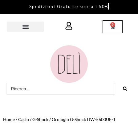
S
p
e
d
i
z
i
o
n
i
G
r
a
t
u
i
t
e
s
o
p
r
a
i
5
0
€
0
Home
/
Casio
/
G-Shock
/ Orologio G-Shock DW-5600UE-1