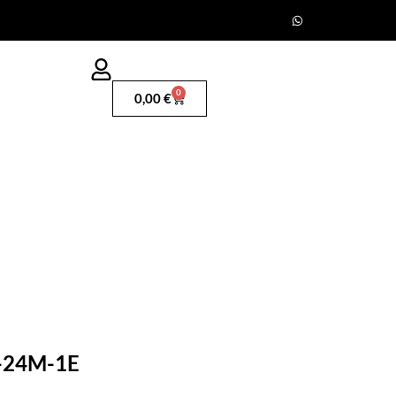
0
0,00
€
Q-24M-1E