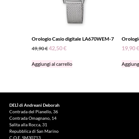
Orologio Casio digitale LA670WEM-7
Orolog
42,50
€
19,90
49,90
€
Aggiungi al carrello
Aggiungi
DELÌ di Andreani Deborah
Contrada del Pianello, 36
Contrada Omagnano, 14
Salita alla Rocca, 31
Repubblica di San Marino
C.O.E. SM30713