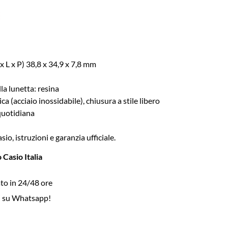
x L x P) 38,8 x 34,9 x 7,8 mm
la lunetta: resina
ca (acciaio inossidabile), chiusura a stile libero
quotidiana
io, istruzioni e garanzia ufficiale.
 Casio Italia
to in 24/48 ore
i su Whatsapp!