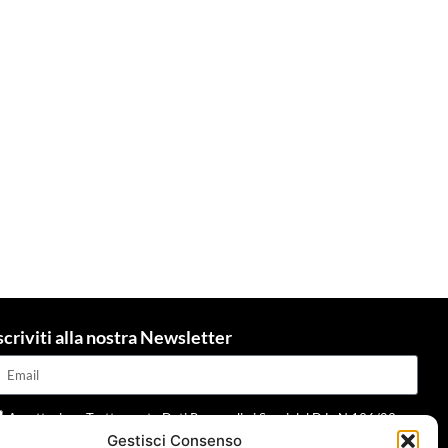
scriviti alla nostra Newsletter
Accettazione Trattamento Dati Personali ai Sensi del D.L. N.196/03 e
Gestisci Consenso
dpr 679/2016 e della normativa applicabile
Leggi informativa