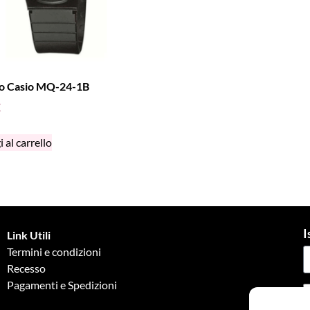
io Casio MQ-24-1B
€
 al carrello
I
Link Utili
Termini e condizioni
Recesso
Pagamenti e Spedizioni
G