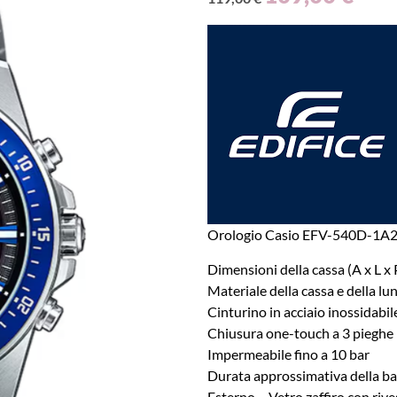
Orologio Casio EFV-540D-1A
Dimensioni della cassa (A x L x
Materiale della cassa e della lun
Cinturino in acciaio inossidabil
Chiusura one-touch a 3 pieghe
Impermeabile fino a 10 bar
Durata approssimativa della b
Esterno – Vetro zaffiro con riv