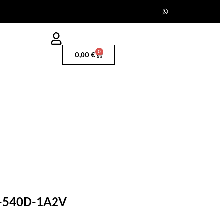
0
0,00
€
V-540D-1A2V