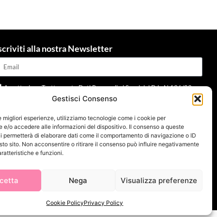
scriviti alla nostra Newsletter
Accettazione Trattamento Dati Personali ai Sensi del D.L. N.196/03 e
Gestisci Consenso
dpr 679/2016 e della normativa applicabile
Leggi informativa
le migliori esperienze, utilizziamo tecnologie come i cookie per
Invia
e/o accedere alle informazioni del dispositivo. Il consenso a queste
i permetterà di elaborare dati come il comportamento di navigazione o ID
sto sito. Non acconsentire o ritirare il consenso può influire negativamente
ratteristiche e funzioni.
cetta
Nega
Visualizza preferenze
Cookie Policy
Privacy Policy