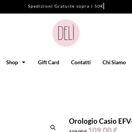
S
p
e
d
i
z
i
o
n
i
G
r
a
t
u
i
t
e
s
o
p
r
a
i
5
0
€
Shop
Gift Card
Contatti
Chi Siamo
Orologio Casio EF
109,00
€
119,00
€