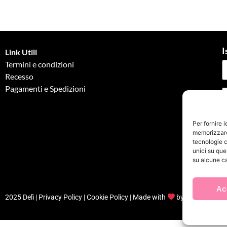
I
Link Utili
Termini e condizioni
Recesso
Pagamenti e Spedizioni
G
Per fornire 
memorizzare 
tecnologie c
unici su que
su alcune ca
Ac
2025 Delì |
Privacy Policy
|
Cookie Policy
| Made with
by
Jenny Mina