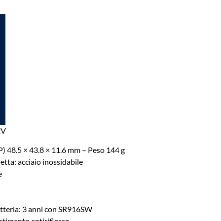
2V
 P) 48.5 × 43.8 × 11.6 mm – Peso 144 g
etta: acciaio inossidabile
e
atteria: 3 anni con SR916SW
estimento antiriflesso