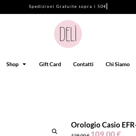
S
p
e
d
i
z
i
o
n
i
G
r
a
t
u
i
t
e
s
o
p
r
a
i
5
0
€
Shop
Gift Card
Contatti
Chi Siamo
Orologio Casio EF
109,00
€
129,00
€