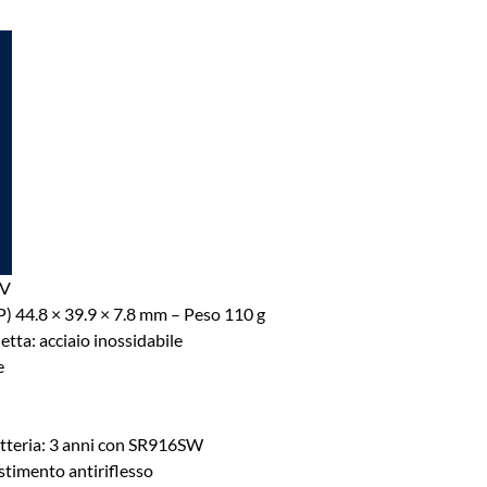
AV
 P) 44.8 × 39.9 × 7.8 mm – Peso 110 g
etta: acciaio inossidabile
e
atteria: 3 anni con SR916SW
estimento antiriflesso