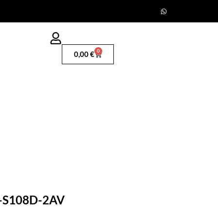
0
0,00
€
R-S108D-2AV