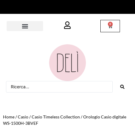
S
p
e
d
i
z
i
o
n
i
i
n
t
u
t
t
a
I
t
a
l
i
a
0
Home
/
Casio
/
Casio Timeless Collection
/ Orologio Casio digitale
WS-1500H-3BVEF