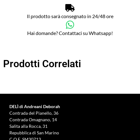
Il prodotto sarà consegnato in 24/48 ore
Hai domande? Contattaci su Whatsapp!
Prodotti Correlati
DELÌ di Andreani Deborah
Contrada del Pianello, 36
Contrada Omagnano, 14
Salita alla Rocca, 31
Repubblica di San Marino
C.O.E. SM30713