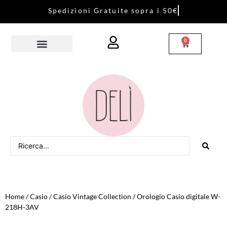
S
p
e
d
i
z
i
o
n
i
G
r
a
t
u
i
t
e
s
o
p
r
a
i
5
0
€
0
Home
/
Casio
/
Casio Vintage Collection
/ Orologio Casio digitale W-
218H-3AV