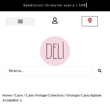
S
p
e
d
i
z
i
o
n
i
G
r
a
t
u
i
t
e
s
o
p
r
a
i
5
0
€
0
Home
/
Casio
/
Casio Vintage Collection
/ Orologio Casio digitale
A158WEA-1