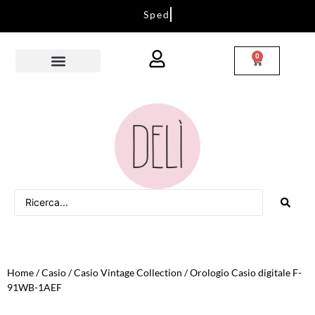
S
p
e
d
i
z
i
o
n
i
i
n
t
u
t
t
a
I
t
a
l
i
a
0
Home
/
Casio
/
Casio Vintage Collection
/ Orologio Casio digitale F-
91WB-1AEF