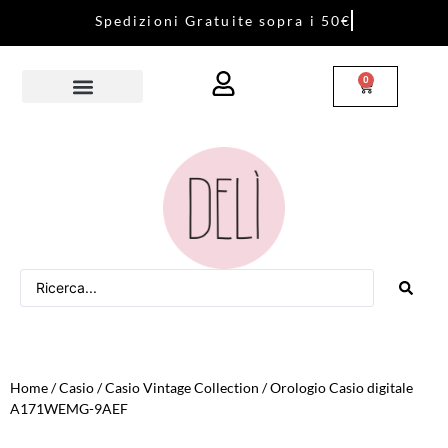
S
p
e
d
i
z
i
o
n
i
G
r
a
t
u
i
t
e
s
o
p
r
a
i
5
0
€
0
Home
/
Casio
/
Casio Vintage Collection
/ Orologio Casio digitale
A171WEMG-9AEF