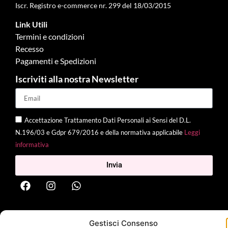
Iscr. Registro e-commerce nr. 299 del 18/03/2015
Link Utili
Termini e condizioni
Recesso
Pagamenti e Spedizioni
Iscriviti alla nostra Newsletter
Accettazione Trattamento Dati Personali ai Sensi del D.L.
N.196/03 e Gdpr 679/2016 e della normativa applicabile
Leggi
informativa
Invia
2025 Delì |
Privacy Policy
|
Cookie Policy
| Made with
by
Jenny
Gestisci Consenso
Mina