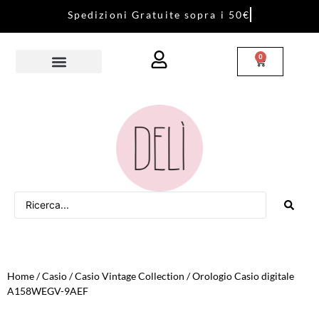
S
p
e
d
i
z
i
o
n
i
G
r
a
t
u
i
t
e
s
o
p
r
a
i
5
0
€
0
Home
/
Casio
/
Casio Vintage Collection
/ Orologio Casio digitale
A158WEGV-9AEF