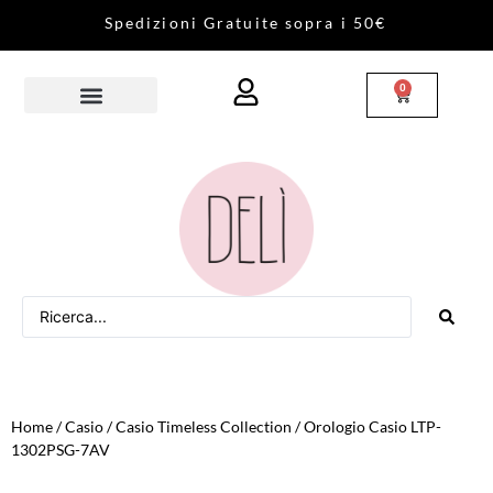
S
p
e
d
i
z
i
o
n
i
G
r
a
t
u
i
t
e
s
o
p
r
a
i
5
0
€
0
Home
/
Casio
/
Casio Timeless Collection
/ Orologio Casio LTP-
1302PSG-7AV