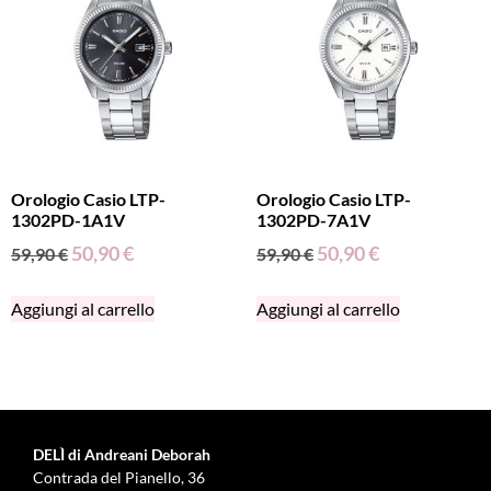
Orologio Casio LTP-
Orologio Casio LTP-
1302PD-1A1V
1302PD-7A1V
50,90
€
50,90
€
59,90
€
59,90
€
Aggiungi al carrello
Aggiungi al carrello
DELÌ di Andreani Deborah
Contrada del Pianello, 36