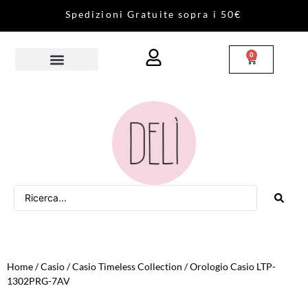
S
p
e
d
i
z
i
o
n
i
G
r
a
t
u
i
t
e
s
o
p
r
a
i
5
0
€
0
Home
/
Casio
/
Casio Timeless Collection
/ Orologio Casio LTP-
1302PRG-7AV