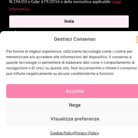
N.196/03 e Gdpr 679/2016 e della normativa applicabile
Leggi
informativa
Invia
Gestisci Consenso
Per fornire le migliori esperienze, utilizziamo tecnologie come i cookie per
2025 Delì |
Privacy Policy
|
Cookie Policy
| Made with
by
Jenny
memorizzare e/o accedere alle informazioni del dispositivo. Il consenso a
Mina
queste tecnologie ci permetterà di elaborare dati come il comportamento di
navigazione o ID unici su questo sito. Non acconsentire o ritirare il consenso
può influire negativamente su alcune caratteristiche e funzioni.
Accetta
Nega
Visualizza preferenze
Cookie Policy
Privacy Policy