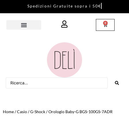
S
p
e
d
i
z
i
o
n
i
G
r
a
t
u
i
t
e
s
o
p
r
a
i
5
0
€
0
Home
/
Casio
/
G-Shock
/ Orologio Baby-G BGS-100GS-7ADR