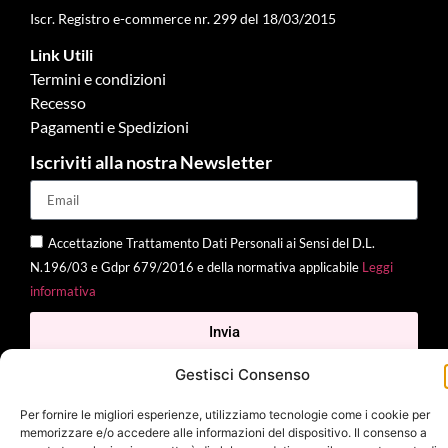
Iscr. Registro e-commerce nr. 299 del 18/03/2015
Link Utili
Termini e condizioni
Recesso
Pagamenti e Spedizioni
Iscriviti alla nostra Newsletter
Accettazione Trattamento Dati Personali ai Sensi del D.L.
N.196/03 e Gdpr 679/2016 e della normativa applicabile
Leggi
informativa
Invia
Gestisci Consenso
Per fornire le migliori esperienze, utilizziamo tecnologie come i cookie per
2025 Delì |
Privacy Policy
|
Cookie Policy
| Made with
by
Jenny
memorizzare e/o accedere alle informazioni del dispositivo. Il consenso a