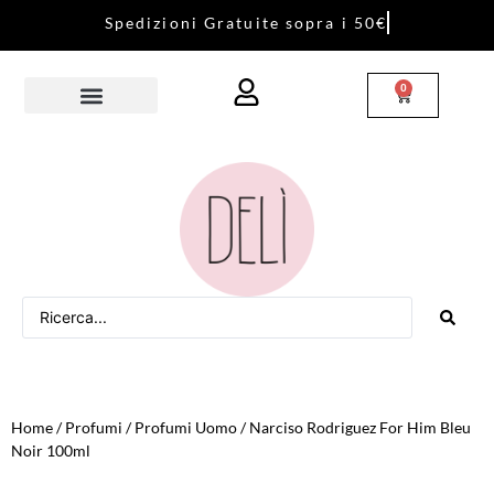
S
p
e
d
i
z
i
o
n
i
G
r
a
t
u
i
t
e
s
o
p
r
a
i
5
0
€
0
Home
/
Profumi
/
Profumi Uomo
/ Narciso Rodriguez For Him Bleu
Noir 100ml