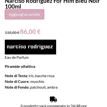
Narciso Rodriguez For Him Bleu Noir
100ml
Aggiungi al carrello
86,00
€
110,00
€
Eau de Parfum
Piramide olfattiva
Note di Testa:
iris, bacche rosa
Note di Cuore:
muschio
Note di Fondo:
patchouli, ambra
Il prodotto sarà consegnato in 24/48 ore