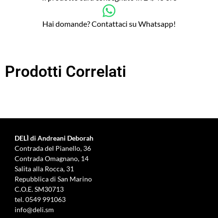
Hai domande? Contattaci su Whatsapp!
Prodotti Correlati
DELÌ di Andreani Deborah
Contrada del Pianello, 36
Contrada Omagnano, 14
Salita alla Rocca, 31
Repubblica di San Marino
C.O.E. SM30713
tel.
0549 991063
info@deli.sm