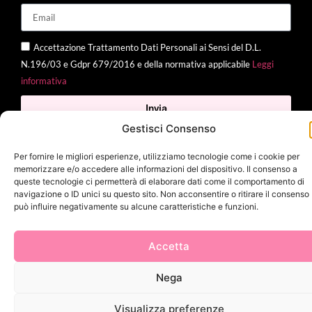
Accettazione Trattamento Dati Personali ai Sensi del D.L.
N.196/03 e Gdpr 679/2016 e della normativa applicabile
Leggi
informativa
Invia
Gestisci Consenso
Per fornire le migliori esperienze, utilizziamo tecnologie come i cookie per
memorizzare e/o accedere alle informazioni del dispositivo. Il consenso a
2025 Delì |
Privacy Policy
|
Cookie Policy
| Made with
by
Jenny
queste tecnologie ci permetterà di elaborare dati come il comportamento di
Mina
navigazione o ID unici su questo sito. Non acconsentire o ritirare il consenso
può influire negativamente su alcune caratteristiche e funzioni.
Accetta
Nega
Visualizza preferenze