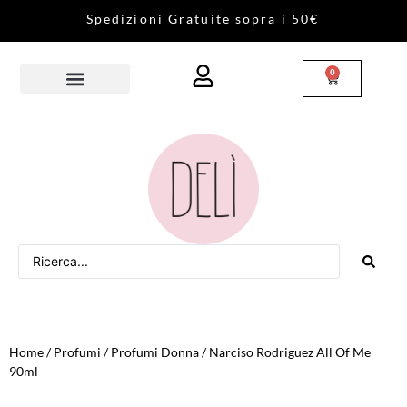
S
p
e
d
i
z
i
o
n
i
G
r
a
t
u
i
t
e
s
o
p
r
a
i
5
0
€
0
Home
/
Profumi
/
Profumi Donna
/ Narciso Rodriguez All Of Me
90ml